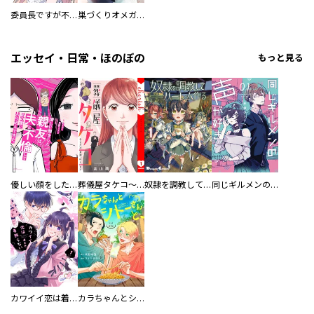
委員長ですが不良になるほど恋してます！
巣づくりオメガバース
エッセイ・日常・ほのぼの
もっと見る
優しい顔をした親友は、夫と不倫して私の家に入り込んできた。
葬儀屋タケコ～あなたの最期、叶えます【電子単行本版】
奴隷を調教してハーレム作る
同じギルメンの声が好き
カワイイ恋は着飾らない
カラちゃんとシトーさんと、 【分冊版】