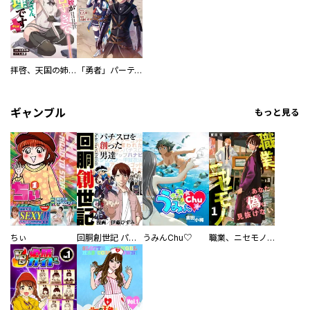
拝啓、天国の姉さん、勇者になった姪がエロすぎて──叔父さん、保護者とかそろそろ無理です＋（ぷらす）
「勇者」パーティに潜入した魔王軍の暗殺者～危険度ＳＳＳクラスのミッション、バレない様に頑張ってたら女勇者に気に入られた～
ギャンブル
もっと見る
ちぃ
回胴創世記 パチスロを創った男達
うみんChu♡
職業、ニセモノ～あなたに偽は見抜けない【電子単行本版】