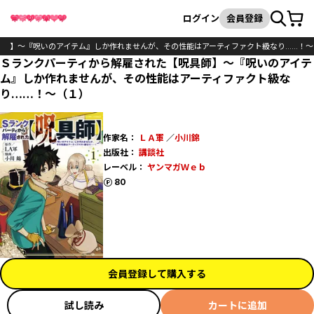
カート
検索
ログイン
会員登録
具師】～『呪いのアイテム』しか作れませんが、その性能はアーティファクト級なり……！～
Ｓランクパーティから解雇された【呪具師】～『呪いのアイテ
ム』しか作れませんが、その性能はアーティファクト級な
り……！～（１）
作家名：
ＬＡ軍
／
小川錦
出版社：
講談社
レーベル：
ヤンマガＷｅｂ
ポイント
80
会員登録して購入する
試し読み
カートに追加