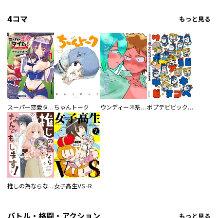
4コマ
もっと見る
スーパー恋愛タイム！～現場でドＳな彼女は自宅でデレる～
ちゅんトーク
ウンディーネ系彼氏
ポプテピピック SEASON EIGHT
推しの為ならなんでもします！
女子高生VS-R
バトル・格闘・アクション
もっと見る