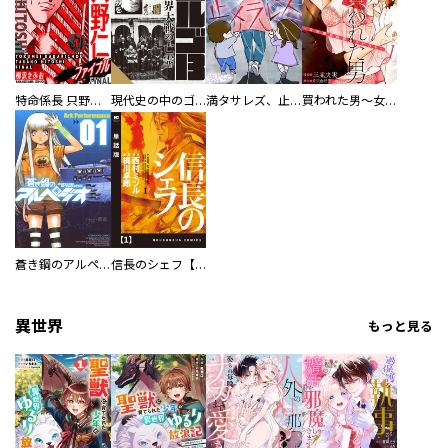
特命係長 只野仁ファイナル 愛蔵版
現代史の中のゴルゴ13
満タサレズ、止メラレズ
買われた男～女性限定快感セラピスト～【描き下ろしおまけ付き特装版】
蒼き鋼のアルペジオ
信長のシェフ【単話版】
異世界
もっと見る