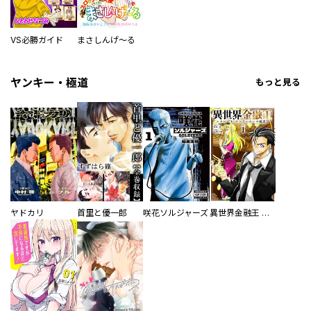
VS必勝ガイド
まさしんげ～る
ヤンキー・極道
もっと見る
ヤドカリ
首里と優一郎
咲花ソルジャーズ
異世界金融王 ～クローネ・ゴルディオンの覇道～