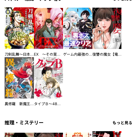
刀剣乱舞～日本号つれづれ酒～
EX ～その賞金稼ぎは、世界の出口を探す～【単行本版】
ゲーム内最強の『裏ボス』に転生したので、主人公の代わりに最速クリアを目指します！【電子単行本版】
復讐の魔女【電子単行本版】
異修羅 新魔王戦争
タイプＢ～48時間後、致死率100％～【単話】
推理・ミステリー
もっと見る