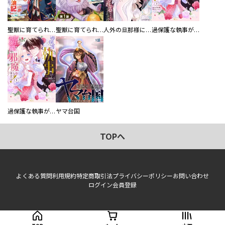
聖獣に育てられた少年の異世界ゆるり放浪記～神様からもらったチート魔法で、仲間たちとスローライフを満喫中～
聖獣に育てられた少年の異世界ゆるり放浪記～神様からもらったチート魔法で、仲間たちとスローライフを満喫中～【分冊版】
人外の旦那様に娶られ毎晩ナカまで愛される…。アンソロジー
過保護な執事が私の婚活を邪魔してきます！ 分冊版
過保護な執事が私の婚活を邪魔してきます！
ヤマ台国
TOPへ
よくある質問
利用規約
特定商取引法
プライバシーポリシー
お問い合わせ
ログイン
会員登録