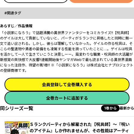
関連タグ
あらすじ／作品情報
「小説家になろう」で話題沸騰の異世界ファンタジーをコミカライズ!!【呪具師】
のゲイルは大して貢献していないと、パーティがＳランクに昇格したと同時に無一
文で追い出される。しかし、彼らは理解していなかった。ゲイルの作る呪具は、そ
こらの聖遺物や勇者の装備をも凌駕する性能を誇っていたことに…。ゲイルは呪具
を活かして一人で生きていこうと決意しーー。風変わりな職業・呪具師の大活躍が
新感覚の爽快感で大反響!!連載開始後ヤンマガWebで最も読まれている異世界漫画
になった注目作、待望の第1巻!! ※「小説家になろう」は株式会社ヒナプロジェクト
の登録商標です。
会員登録して全巻購入する
全巻カートに追加する
同シリーズ一覧
1巻から
最新から
Ｓランクパーティから解雇された【呪具師】～『呪い
のアイテム』しか作れませんが、その性能はアーティ