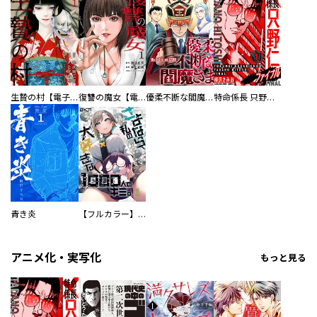
生贄の村【電子単行本版】
復讐の魔女【電子単行本版】
優柔不断な閻魔さま
特命係長 只野仁ファイナル 愛蔵版
青き炎
【フルカラー】さよなら、私の大好きな１０００人のキミ。
アニメ化・実写化
もっと見る