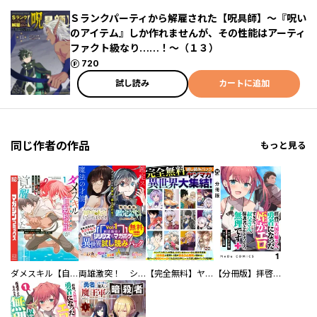
Ｓランクパーティから解雇された【呪具師】～『呪い
のアイテム』しか作れませんが、その性能はアーティ
ファクト級なり……！～（１３）
ポイント
720
試し読み
カートに追加
同じ作者の作品
もっと見る
ダメスキル【自動機能】が覚醒しました～あれ、ギルドのスカウトの皆さん、俺を「いらない」って言ってませんでした？～
両雄激突！ シリウスｖｓ．マガジン異世界試し読みパック
【完全無料】ヤンマガ異世界大集結！ 試し読みパック
【分冊版】拝啓、天国の姉さん、勇者になった姪がエロすぎてーー 叔父さん、保護者とかそろそろ無理です＋（ぷらす）