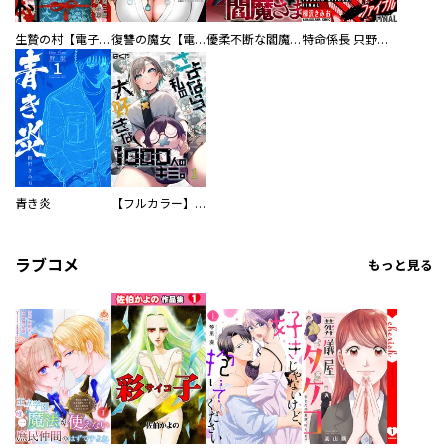
生贄の村【電子単行本版】
復讐の魔女【電子単行本版】
優柔不断な閻魔さま
特命係長 只野仁ファイナル 愛蔵版
青き炎
【フルカラー】さよなら、私の大好きな１０００人のキミ。
ラブコメ
もっと見る