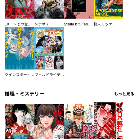
EX ～その賞金稼ぎは、世界の出口を探す～【単行本版】
メテオ７
Stella bit／es【単話版】
終末ミッケ
ツインスター・サイクロン・ランナウェイ
ヴェルドライチオシ聖典パック 『転スラ』ミニ画集付き シリウス人気作３選
推理・ミステリー
もっと見る