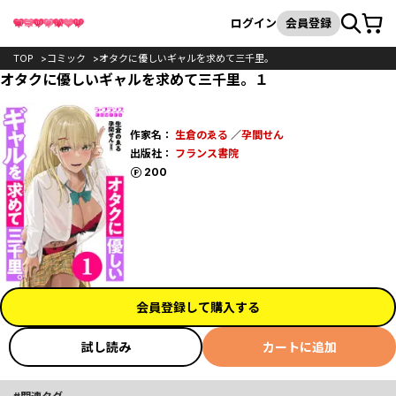
カート
検索
ログイン
会員登録
TOP
コミック
オタクに優しいギャルを求めて三千里。
オタクに優しいギャルを求めて三千里。１
作家名：
生倉のゑる
／
孕間せん
出版社：
フランス書院
ポイント
200
会員登録して購入する
試し読み
カートに追加