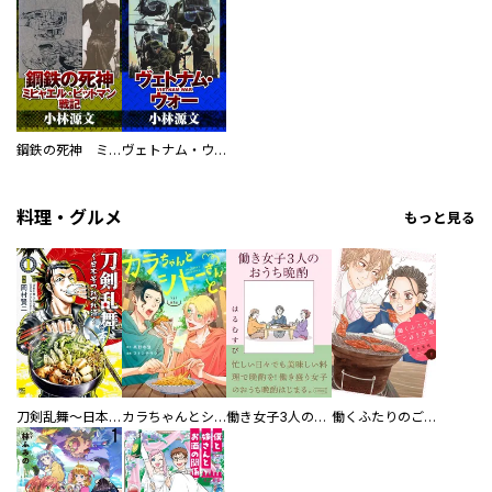
鋼鉄の死神 ミヒャエル・ビットマン戦記
ヴェトナム・ウォー VIETNAM WAR
料理・グルメ
もっと見る
刀剣乱舞～日本号つれづれ酒～
カラちゃんとシトーさんと、 【分冊版】
働き女子3人のおうち晩酌
働くふたりのごほうび飯