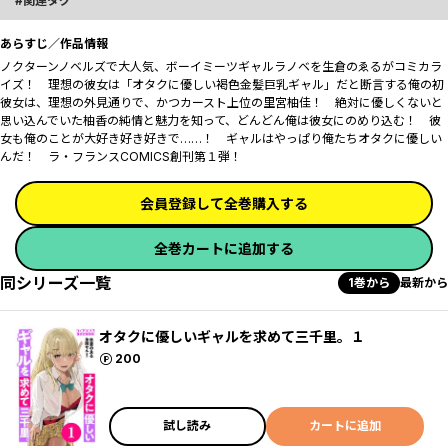
関連タグ
あらすじ／作品情報
ノクターンノベルズで大人気、ボーイミーツギャルラノベを生倉のゑるがコミカラ
イズ！ 理想の彼女は「オタクに優しい褐色金髪巨乳ギャル」だと断言する俺の初
彼女は、理想の外見通りで、かつカースト上位の里宮柚佳！ 絶対に優しくないと
思い込んでいた柚香の純情と魅力を知って、どんどん俺は彼女にのめり込む！ 彼
女も俺のことが大好き好き好きで……！ ギャルはやっぱり俺たちオタクに優しい
んだ！ ラ・フランスCOMICS創刊第１弾！
会員登録して全巻購入する
全巻カートに追加する
同シリーズ一覧
1巻から
最新から
オタクに優しいギャルを求めて三千里。１
ポイント
200
試し読み
カートに追加