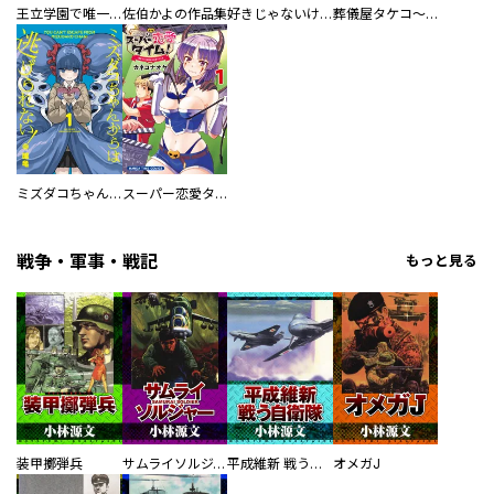
王立学園で唯一魔法が使えない庶民仲間のはずですよね～実は王子様で私を溺愛しているなんて告白はやめてください～
佐伯かよの作品集
好きじゃないけど、抱いてください【電子単行本版／特典おまけ付き】
葬儀屋タケコ～あなたの最期、叶えます【電子単行本版】
ミズダコちゃんからは逃げられない！
スーパー恋愛タイム！～現場でドＳな彼女は自宅でデレる～
戦争・軍事・戦記
もっと見る
装甲擲弾兵
サムライソルジャー SAMURAI SOLDIER
平成維新 戦う自衛隊
オメガJ