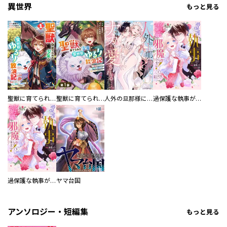
異世界
もっと見る
聖獣に育てられた少年の異世界ゆるり放浪記～神様からもらったチート魔法で、仲間たちとスローライフを満喫中～
聖獣に育てられた少年の異世界ゆるり放浪記～神様からもらったチート魔法で、仲間たちとスローライフを満喫中～【分冊版】
人外の旦那様に娶られ毎晩ナカまで愛される…。アンソロジー
過保護な執事が私の婚活を邪魔してきます！ 分冊版
過保護な執事が私の婚活を邪魔してきます！
ヤマ台国
アンソロジー・短編集
もっと見る