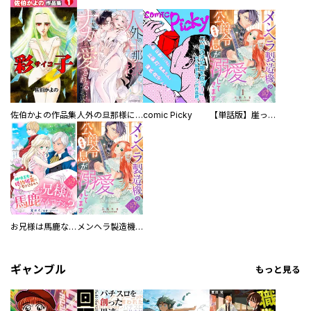
佐伯かよの作品集
人外の旦那様に娶られ毎晩ナカまで愛される…。アンソロジー
comic Picky
【単話版】崖っぷち令嬢ですが、意地と策略で幸せになります！シリーズ
お兄様は馬鹿なんですか？～地味王女は婚約破棄に巻き込まれる～
メンヘラ製造機の公爵令息（過保護）が溺愛してきます
ギャンブル
もっと見る