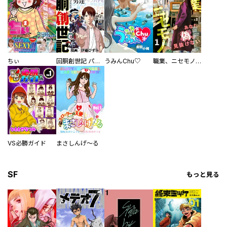
ちぃ
回胴創世記 パチスロを創った男達
うみんChu♡
職業、ニセモノ～あなたに偽は見抜けない【電子単行本版】
VS必勝ガイド
まさしんげ～る
SF
もっと見る