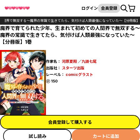
カート
検索
ログイン
会員登録
人間界で無双する～魔界の常識で生きてたら、気付けば人類最強になっていた～【分冊版】
魔界で育てられた少年、生まれて初めての人間界で無双する～
魔界の常識で生きてたら、気付けば人類最強になっていた～
【分冊版】1巻
作家名：
河原夏翔
／
九頭七尾
出版社：
スターツ出版
レーベル：
comicグラスト
ポイント
150
会員登録して購入する
試し読み
カートに追加