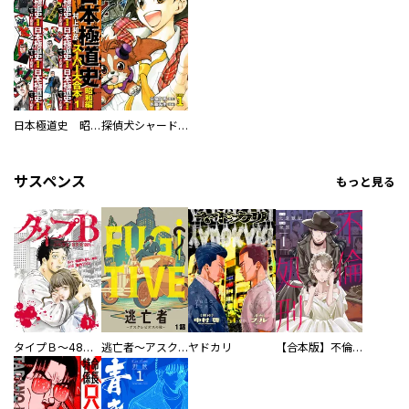
日本極道史 昭和編 スーパー大合本
探偵犬シャードック（新装版）
サスペンス
もっと見る
タイプＢ～48時間後、致死率100％～【単話】
逃亡者～アスクレピオスの杖～
ヤドカリ
【合本版】不倫処刑