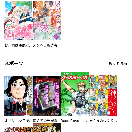
お兄様は馬鹿なんですか？～地味王女は婚約破棄に巻き込まれる～
メンヘラ製造機の公爵令息（過保護）が溺愛してきます
スポーツ
もっと見る
ＪＪＭ 女子柔道部物語 社会人編
初めての発展場 【白抜き修正版】
Base Boys 新装版
神さまのつくりかた。スーパー大合本