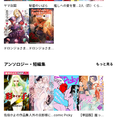
ヤマ台国
秘密のいばら
推しへの愛を誓いますか？～アラサー女子、推しは逃げぬが人生逃げる～
2人（匹）くらし。
ドロンジョさまは転生しても悪役令嬢のままだった
ドロンジョさまは転生しても悪役令嬢のままだった【分冊版】
アンソロジー・短編集
もっと見る
佐伯かよの作品集
人外の旦那様に娶られ毎晩ナカまで愛される…。アンソロジー
comic Picky
【単話版】崖っぷち令嬢ですが、意地と策略で幸せになります！シリーズ