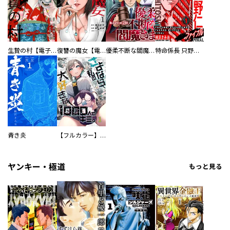
生贄の村【電子単行本版】
復讐の魔女【電子単行本版】
優柔不断な閻魔さま
特命係長 只野仁ファイナル 愛蔵版
青き炎
【フルカラー】さよなら、私の大好きな１０００人のキミ。
ヤンキー・極道
もっと見る