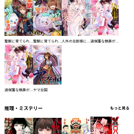
聖獣に育てられた少年の異世界ゆるり放浪記～神様からもらったチート魔法で、仲間たちとスローライフを満喫中～
聖獣に育てられた少年の異世界ゆるり放浪記～神様からもらったチート魔法で、仲間たちとスローライフを満喫中～【分冊版】
人外の旦那様に娶られ毎晩ナカまで愛される…。アンソロジー
過保護な執事が私の婚活を邪魔してきます！ 分冊版
過保護な執事が私の婚活を邪魔してきます！
ヤマ台国
推理・ミステリー
もっと見る