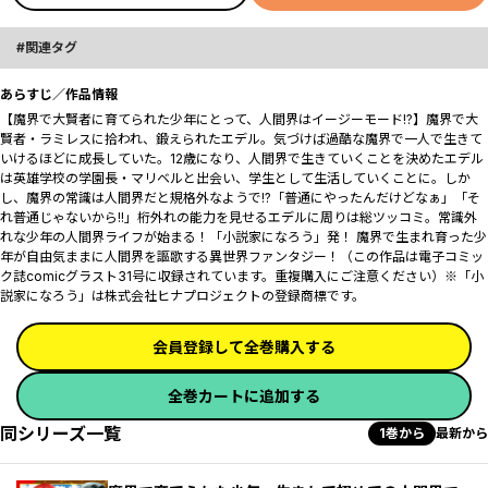
関連タグ
あらすじ／作品情報
【魔界で大賢者に育てられた少年にとって、人間界はイージーモード!?】魔界で大
賢者・ラミレスに拾われ、鍛えられたエデル。気づけば過酷な魔界で一人で生きて
いけるほどに成長していた。12歳になり、人間界で生きていくことを決めたエデル
は英雄学校の学園長・マリベルと出会い、学生として生活していくことに。しか
し、魔界の常識は人間界だと規格外なようで――!?「普通にやったんだけどなぁ」「そ
れ普通じゃないから!!」桁外れの能力を見せるエデルに周りは総ツッコミ。常識外
れな少年の人間界ライフが始まる！「小説家になろう」発！ 魔界で生まれ育った少
年が自由気ままに人間界を謳歌する異世界ファンタジー！（この作品は電子コミッ
ク誌comicグラスト31号に収録されています。重複購入にご注意ください）※「小
説家になろう」は株式会社ヒナプロジェクトの登録商標です。
会員登録して全巻購入する
全巻カートに追加する
同シリーズ一覧
1巻から
最新から