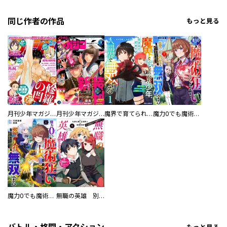
同じ作者の作品
もっと見る
月刊少年マガジン
月刊少年マガジンＲ
魔界で育てられた少年、生まれて初めての人間界で無双する～魔界の常識で生きてたら、気付けば人類最強になっていた～
魔力0でも魔術狂いだったので、第二の人生では無双する～俺だけ知っている魔術知識で極大魔法をぶっ放す～
魔力0でも魔術狂いだったので、第二の人生では無双する～俺だけ知っている魔術知識で極大魔法をぶっ放す～【分冊版】
無職の英雄 別にスキルなんか要らなかったんだが-才能ゼロの成り上がり-