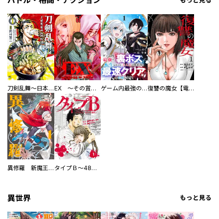
バトル・格闘・アクション
もっと見る
刀剣乱舞～日本号つれづれ酒～
EX ～その賞金稼ぎは、世界の出口を探す～【単行本版】
ゲーム内最強の『裏ボス』に転生したので、主人公の代わりに最速クリアを目指します！【電子単行本版】
復讐の魔女【電子単行本版】
異修羅 新魔王戦争
タイプＢ～48時間後、致死率100％～【単話】
異世界
もっと見る