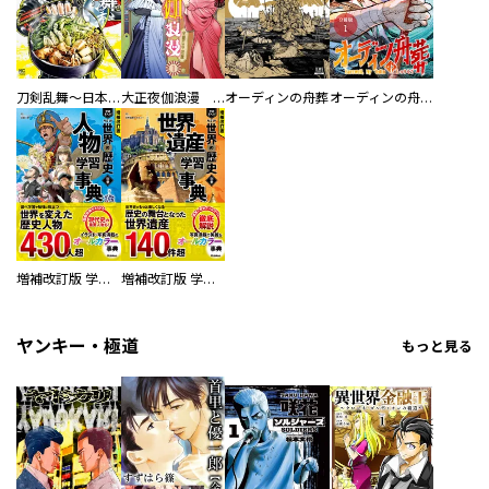
刀剣乱舞～日本号つれづれ酒～
大正夜伽浪漫 －金曜日の花嫁—
オーディンの舟葬
オーディンの舟葬 分冊版
増補改訂版 学研まんが NEW世界の歴史 別巻 人物学習事典
増補改訂版 学研まんが NEW世界の歴史 別巻 世界遺産学習事典
ヤンキー・極道
もっと見る