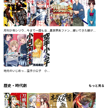
月刊少年シリウス
今まで一度も女扱いされたことがない女騎士を女扱いする漫画
異世界系ファンタジー ガンガンいこうぜ！大ボリューム試し読みパック
嫁いできた嫁が愛想笑いばかりしてる
地元のいじめっ子達に仕返ししようとしたら、別の戦いが始まった。
空手小公子 小日向海流
歴史・時代劇
もっと見る