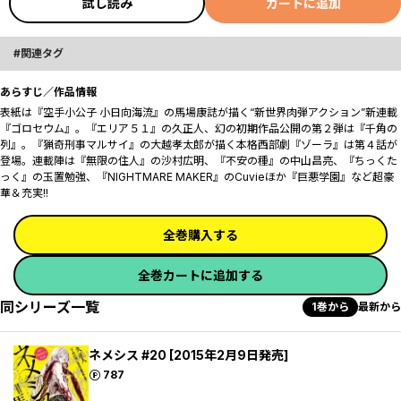
試し読み
カートに追加
関連タグ
あらすじ／作品情報
表紙は『空手小公子 小日向海流』の馬場康誌が描く“新世界肉弾アクション”新連載
『ゴロセウム』。『エリア５１』の久正人、幻の初期作品公開の第２弾は『千角の
列』。『猟奇刑事マルサイ』の大越孝太郎が描く本格西部劇『ゾーラ』は第４話が
登場。連載陣は『無限の住人』の沙村広明、『不安の種』の中山昌亮、『ちっくた
っく』の玉置勉強、『NIGHTMARE MAKER』のCuvieほか『巨悪学園』など超豪
華＆充実!!
全巻購入する
全巻カートに追加する
同シリーズ一覧
1巻から
最新から
ネメシス #20 [2015年2月9日発売]
ポイント
787