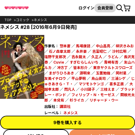
カート
検索
ログイン
会員登録
TOP
コミック
ネメシス
ネメシス #28 [2016年6月9日発売]
作家名：
惣本蒼
／
馬場康誌
／
中山昌亮
／
柳沢きみお
／
石ノ森章太郎
／
永井豪
／
吉富昭仁
／
沙村広明
／
塩野干支郎次
／
吉永龍太
／
久正人
／
うどん
／
長沢克
泰
／
Cuvie
／
すぎむらしんいち
／
青崎有吾
／
友山ハ
ルカ
／
冲方丁
／
皆本形介
／
東京ヤクルトスワローズ
／
まがりひろあき
／
源明來
／
玉置勉強
／
岡村星
／
友美イチロウ
／
平山夢明
／
烏山英司
／
三浦シゲ
／
じ
ゅきあきら・Ｔ・
／
マツモトケンゴ
／
喜多正直
／
大
越孝太郎
／
閃凡人
／
小川國子
／
三枝えま
／
ブラッド
レー・ボンド
／
フィリップ・Ｎ・モーゼス
／
関根光太
郎
／
本兌有
／
杉ライカ
／
リチャード・ウー
出版社：
講談社
レーベル：
ネメシス
9巻を購入する