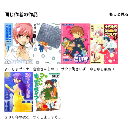
同じ作者の作品
もっと見る
よこしまゼミナール
合金さんちの日常
サクラ町さいず
ゆらゆら薬局（ファーマシー）プラリネ
２００年の夜と孤独～おひとりさま吸血鬼～
つくしまっすぐライフ！