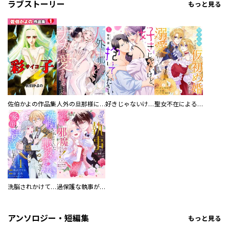
ラブストーリー
もっと見る
佐伯かよの作品集
人外の旦那様に娶られ毎晩ナカまで愛される…。アンソロジー
好きじゃないけど、抱いてください【電子単行本版／特典おまけ付き】
聖女不在による仮初め婚なのに、不器用な王太子に溺愛されています【電子単行本版／特典おまけ付き】
洗脳されかけていた悪役令嬢ですが家出を決意しました。【電子単行本版／特典おまけ付き】
過保護な執事が私の婚活を邪魔してきます！ 分冊版
アンソロジー・短編集
もっと見る