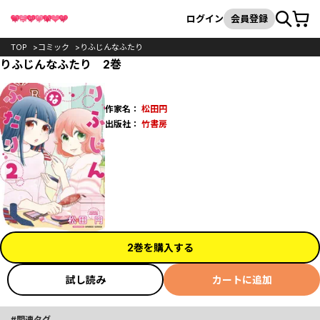
カート
検索
ログイン
会員登録
TOP
コミック
りふじんなふたり
りふじんなふたり 2巻
作家名：
松田円
出版社：
竹書房
2巻を購入する
試し読み
カートに追加
関連タグ