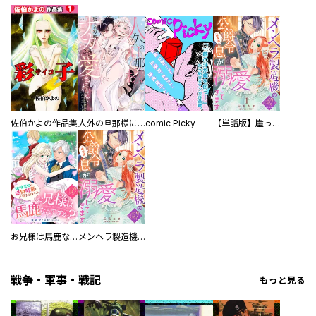
佐伯かよの作品集
人外の旦那様に娶られ毎晩ナカまで愛される…。アンソロジー
comic Picky
【単話版】崖っぷち令嬢ですが、意地と策略で幸せになります！シリーズ
お兄様は馬鹿なんですか？～地味王女は婚約破棄に巻き込まれる～
メンヘラ製造機の公爵令息（過保護）が溺愛してきます
戦争・軍事・戦記
もっと見る