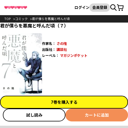
カート
検索
ログイン
会員登録
TOP
コミック
君が僕らを悪魔と呼んだ頃
君が僕らを悪魔と呼んだ頃（７）
作家名：
さの隆
出版社：
講談社
レーベル：
マガジンポケット
7巻を購入する
試し読み
カートに追加