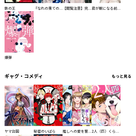
鉄の王
『なれの果ての僕ら』新刊配信無料ファイル
【閲覧注意】完全無料！ 夏の怖マンガ試し読みパック
君が獣になる前に
爆弾
ギャグ・コメディ
もっと見る
ヤマ台国
秘密のいばら
推しへの愛を誓いますか？～アラサー女子、推しは逃げぬが人生逃げる～
2人（匹）くらし。