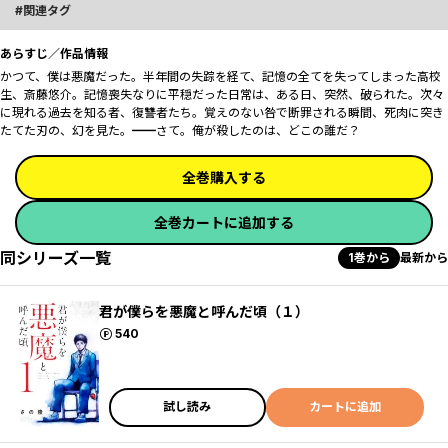
関連タグ
あらすじ／作品情報
かつて、僕は悪魔だった。半年間の失踪を経て、記憶の全てを失ってしまった高校
生、斎藤悠介。記憶喪失なりに平穏だった日常は、ある日、突然、破られた。次々
に現れる過去を知る者、復讐者たち。覚えのない咎で断罪される瞬間、死肉に突き
たてた刃の、幻を見た。━━さて。俺が殺したのは、どこの誰だ？
全巻購入する
全巻カートに追加する
同シリーズ一覧
1巻から
最新から
君が僕らを悪魔と呼んだ頃（１）
ポイント
540
試し読み
カートに追加