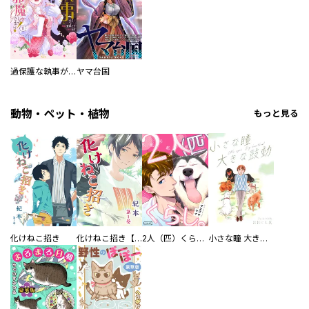
過保護な執事が私の婚活を邪魔してきます！
ヤマ台国
動物・ペット・植物
もっと見る
化けねこ招き
化けねこ招き【描きおろし付合冊版】
2人（匹）くらし。
小さな瞳 大きな鼓動