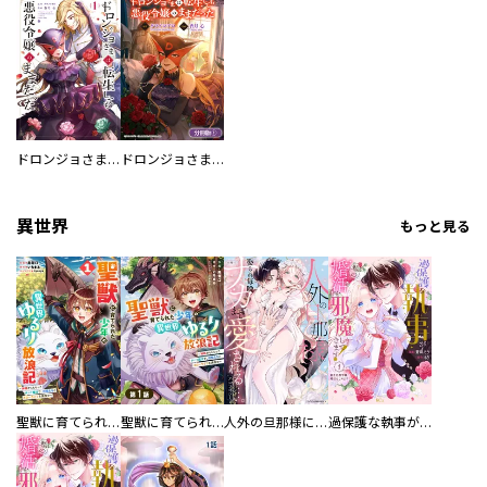
ドロンジョさまは転生しても悪役令嬢のままだった
ドロンジョさまは転生しても悪役令嬢のままだった【分冊版】
異世界
もっと見る
聖獣に育てられた少年の異世界ゆるり放浪記～神様からもらったチート魔法で、仲間たちとスローライフを満喫中～
聖獣に育てられた少年の異世界ゆるり放浪記～神様からもらったチート魔法で、仲間たちとスローライフを満喫中～【分冊版】
人外の旦那様に娶られ毎晩ナカまで愛される…。アンソロジー
過保護な執事が私の婚活を邪魔してきます！ 分冊版