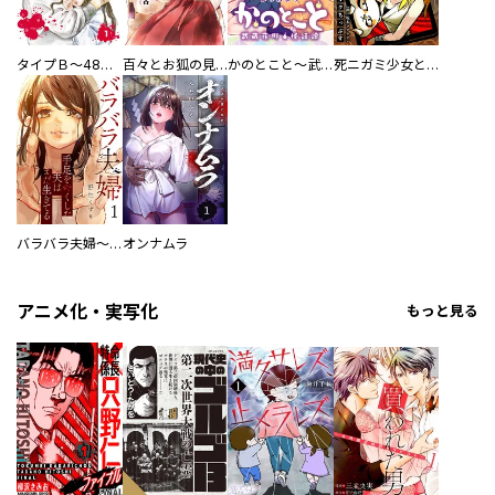
タイプＢ～48時間後、致死率100％～【単話】
百々とお狐の見習い巫女生活【単行本版】
かのとこと～武蔵花町怪話譚～ 【連載版】
死ニガミ少女とスマホ神
バラバラ夫婦～手足をなくした夫はまだ生きてる
オンナムラ
アニメ化・実写化
もっと見る