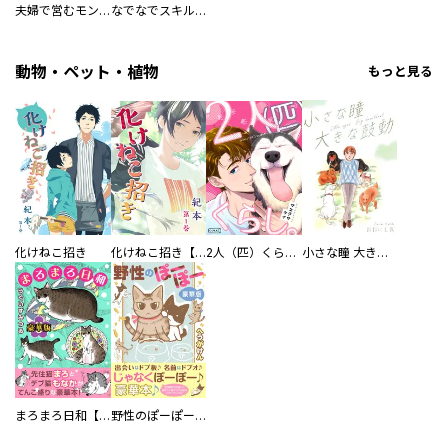
夫婦で営むモンスターファーム ～目指せ、まったりスローライフ～ 【連載版】
なでなでスキルで魔力注入！！ 【連載版】
動物・ペット・植物
もっと見る
化けねこ招き
化けねこ招き【描きおろし付合冊版】
2人（匹）くらし。
小さな瞳 大きな鼓動
まろまろ日和【豪華版】
野性のぽーぽー【豪華版】