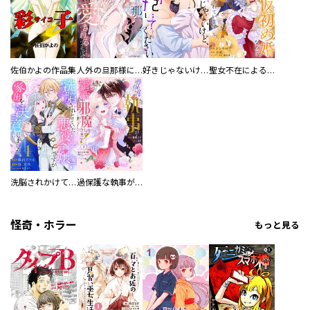
佐伯かよの作品集
人外の旦那様に娶られ毎晩ナカまで愛される…。アンソロジー
好きじゃないけど、抱いてください【電子単行本版／特典おまけ付き】
聖女不在による仮初め婚なのに、不器用な王太子に溺愛されています【電子単行本版／特典おまけ付き】
洗脳されかけていた悪役令嬢ですが家出を決意しました。【電子単行本版／特典おまけ付き】
過保護な執事が私の婚活を邪魔してきます！ 分冊版
怪奇・ホラー
もっと見る