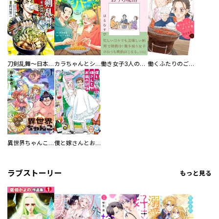
刀剣乱舞～日本号つれづれ酒～
カラちゃんとシトーさんと、 【分冊版】
働き女子3人のおうち晩酌
働くふたりのごほうび飯
異世界ちゃんこ～横綱目前に召喚されたんだが～ 【連載版】
僕と嫁さんとお酒の関係
ラブストーリー
もっと見る