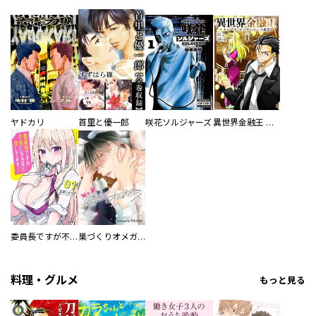
ヤドカリ
首里と優一郎
咲花ソルジャーズ
異世界金融王 ～クローネ・ゴルディオンの覇道～
委員長ですが不良になるほど恋してます！
巣づくりオメガバース
料理・グルメ
もっと見る