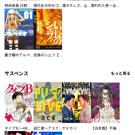
特命係長 只野仁ファイナル 愛蔵版
現代史の中のゴルゴ13
満タサレズ、止メラレズ
買われた男～女性限定快感セラピスト～【描き下ろしおまけ付き特装版】
蒼き鋼のアルペジオ
信長のシェフ【単話版】
サスペンス
もっと見る
タイプＢ～48時間後、致死率100％～【単話】
逃亡者～アスクレピオスの杖～
ヤドカリ
【合本版】不倫処刑