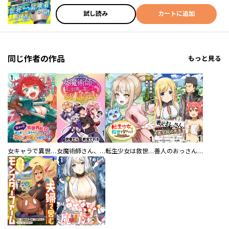
試し読み
カートに追加
同じ作者の作品
もっと見る
女キャラで異世界転移してチートっぽいけど雑魚キャラなので目立たず平和な庶民を目指します！ 【連載版】
女魔術師さん、元の世界へ還るためにがんばります 【連載版】
転生少女は救世を望まれる 平穏を目指した私は世界の重要人物だったようです 【連載版】
善人のおっさん、冒険者を引退して孤児院の先生になる エルフの嫁と獣人幼女たちと楽しく暮らしてます 【連載版】