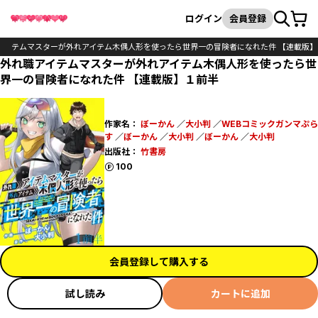
カート
検索
ログイン
会員登録
アイテムマスターが外れアイテム木偶人形を使ったら世界一の冒険者になれた件 【連載版】
外れ職アイテムマスターが外れアイテム木偶人形を使ったら世
界一の冒険者になれた件 【連載版】１前半
作家名：
ぼーかん
／
大小判
／
WEBコミックガンマぷら
す
／
ぼーかん
／
大小判
／
ぼーかん
／
大小判
出版社：
竹書房
ポイント
100
会員登録して購入する
試し読み
カートに追加