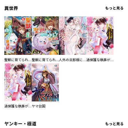
異世界
もっと見る
聖獣に育てられた少年の異世界ゆるり放浪記～神様からもらったチート魔法で、仲間たちとスローライフを満喫中～
聖獣に育てられた少年の異世界ゆるり放浪記～神様からもらったチート魔法で、仲間たちとスローライフを満喫中～【分冊版】
人外の旦那様に娶られ毎晩ナカまで愛される…。アンソロジー
過保護な執事が私の婚活を邪魔してきます！ 分冊版
過保護な執事が私の婚活を邪魔してきます！
ヤマ台国
ヤンキー・極道
もっと見る