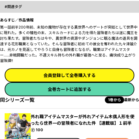
関連タグ
あらすじ／作品情報
第一話前半200年前、未知の魔物が存在する異世界へのゲートが突如として世界中
に現れた。多くの犠牲の末、スキルカードによる力を得た冒険者たちは遂に魔王を
討ち果たす。冒険者たちは今や、異世界の資源やダンジョンに眠る魔法の道具を調
達する花形職業となっていた。そんな冒険者に初めての彼女を奪われた九々津雄介
は、元カノを見返してやろうと自身も冒険者となるが――。職業はアイテムマスタ
ー......非戦闘職だった。不遇スキル持ちの外れ職が最強へと至る、痛快成り上がり
冒険譚!!
会員登録して全巻購入する
全巻カートに追加する
同シリーズ一覧
1巻から
最新から
外れ職アイテムマスターが外れアイテム木偶人形を使
ったら世界一の冒険者になれた件 【連載版】１前半
ポイント
100