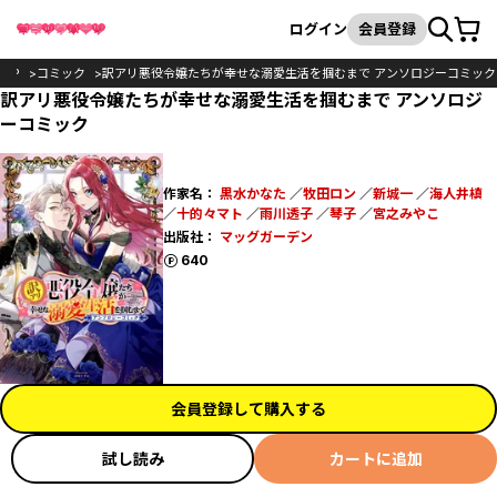
カート
検索
ログイン
会員登録
TOP
コミック
訳アリ悪役令嬢たちが幸せな溺愛生活を掴むまで アンソロジーコミック
訳アリ悪役令嬢たちが幸せな溺愛生活を掴むまで アンソロジ
ーコミック
作家名：
黒水かなた
／
牧田ロン
／
新城一
／
海人井槙
／
十的々マト
／
雨川透子
／
琴子
／
宮之みやこ
出版社：
マッグガーデン
ポイント
640
会員登録して購入する
試し読み
カートに追加