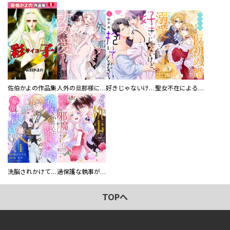
佐伯かよの作品集
人外の旦那様に娶られ毎晩ナカまで愛される…。アンソロジー
好きじゃないけど、抱いてください【電子単行本版／特典おまけ付き】
聖女不在による仮初め婚なのに、不器用な王太子に溺愛されています【電子単行本版／特典おまけ付き】
洗脳されかけていた悪役令嬢ですが家出を決意しました。【電子単行本版／特典おまけ付き】
過保護な執事が私の婚活を邪魔してきます！ 分冊版
TOPへ