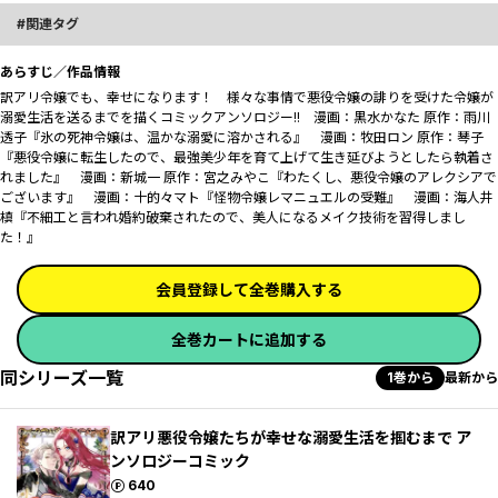
関連タグ
あらすじ／作品情報
訳アリ令嬢でも、幸せになります！ 様々な事情で悪役令嬢の誹りを受けた令嬢が
溺愛生活を送るまでを描くコミックアンソロジー!! 漫画：黒水かなた 原作：雨川
透子『氷の死神令嬢は、温かな溺愛に溶かされる』 漫画：牧田ロン 原作：琴子
『悪役令嬢に転生したので、最強美少年を育て上げて生き延びようとしたら執着さ
れました』 漫画：新城一 原作：宮之みやこ『わたくし、悪役令嬢のアレクシアで
ございます』 漫画：十的々マト『怪物令嬢レマニュエルの受難』 漫画：海人井
槙『不細工と言われ婚約破棄されたので、美人になるメイク技術を習得しまし
た！』
会員登録して全巻購入する
全巻カートに追加する
同シリーズ一覧
1巻から
最新から
訳アリ悪役令嬢たちが幸せな溺愛生活を掴むまで ア
ンソロジーコミック
ポイント
640