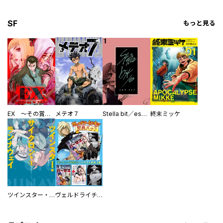
SF
もっと見る
EX ～その賞金稼ぎは、世界の出口を探す～【単行本版】
メテオ７
Stella bit／es【単話版】
終末ミッケ
ツインスター・サイクロン・ランナウェイ
ヴェルドライチオシ聖典パック 『転スラ』ミニ画集付き シリウス人気作３選