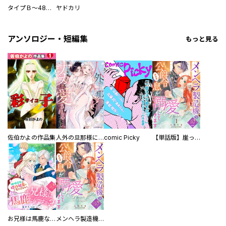
タイプＢ～48時間後、致死率100％～【単話】
ヤドカリ
アンソロジー・短編集
もっと見る
佐伯かよの作品集
人外の旦那様に娶られ毎晩ナカまで愛される…。アンソロジー
comic Picky
【単話版】崖っぷち令嬢ですが、意地と策略で幸せになります！シリーズ
お兄様は馬鹿なんですか？～地味王女は婚約破棄に巻き込まれる～
メンヘラ製造機の公爵令息（過保護）が溺愛してきます