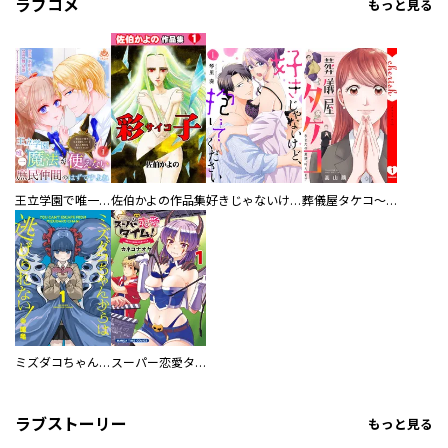
ラブコメ
もっと見る
王立学園で唯一魔法が使えない庶民仲間のはずですよね～実は王子様で私を溺愛しているなんて告白はやめてください～
佐伯かよの作品集
好きじゃないけど、抱いてください【電子単行本版／特典おまけ付き】
葬儀屋タケコ～あなたの最期、叶えます【電子単行本版】
ミズダコちゃんからは逃げられない！
スーパー恋愛タイム！～現場でドＳな彼女は自宅でデレる～
ラブストーリー
もっと見る