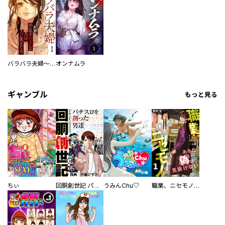
バラバラ夫婦～手足をなくした夫はまだ生きてる
オンナムラ
ギャンブル
もっと見る
ちぃ
回胴創世記 パチスロを創った男達
うみんChu♡
職業、ニセモノ～あなたに偽は見抜けない【電子単行本版】