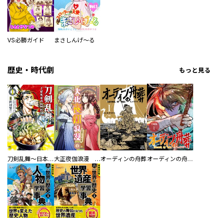
VS必勝ガイド
まさしんげ～る
歴史・時代劇
もっと見る
刀剣乱舞～日本号つれづれ酒～
大正夜伽浪漫 －金曜日の花嫁—
オーディンの舟葬
オーディンの舟葬 分冊版