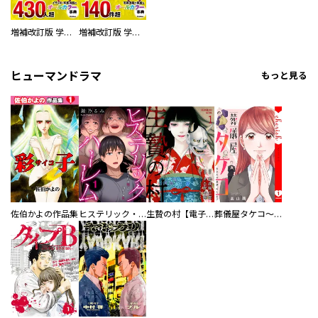
増補改訂版 学研まんが NEW世界の歴史 別巻 人物学習事典
増補改訂版 学研まんが NEW世界の歴史 別巻 世界遺産学習事典
ヒューマンドラマ
もっと見る
佐伯かよの作品集
ヒステリック・ハーレム～搾られる男と堕ちる女～【電子単行本版】
生贄の村【電子単行本版】
葬儀屋タケコ～あなたの最期、叶えます【電子単行本版】