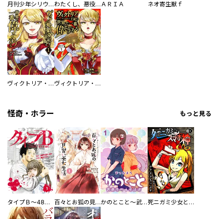
月刊少年シリウス
わたくし、悪役令嬢のアレクシアでございます
ＡＲＩＡ
ネオ寄生獣ｆ
ヴィクトリア・ウィナー・オーストウェン王妃は世界で一番偉そうである
ヴィクトリア・ウィナー・オーストウェン王妃は世界で一番偉そうである 分冊版
怪奇・ホラー
もっと見る
タイプＢ～48時間後、致死率100％～【単話】
百々とお狐の見習い巫女生活【単行本版】
かのとこと～武蔵花町怪話譚～ 【連載版】
死ニガミ少女とスマホ神