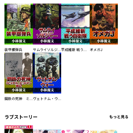
装甲擲弾兵
サムライソルジャー SAMURAI SOLDIER
平成維新 戦う自衛隊
オメガJ
鋼鉄の死神 ミヒャエル・ビットマン戦記
ヴェトナム・ウォー VIETNAM WAR
ラブストーリー
もっと見る