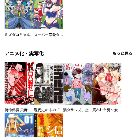
ミズダコちゃんからは逃げられない！
スーパー恋愛タイム！～現場でドＳな彼女は自宅でデレる～
アニメ化・実写化
もっと見る
特命係長 只野仁ファイナル 愛蔵版
現代史の中のゴルゴ13
満タサレズ、止メラレズ
買われた男～女性限定快感セラピスト～【描き下ろしおまけ付き特装版】