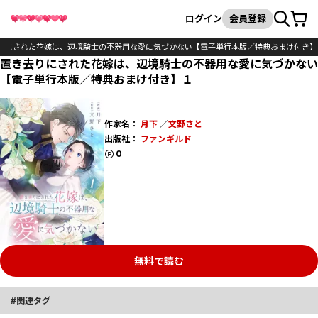
カート
検索
ログイン
会員登録
りにされた花嫁は、辺境騎士の不器用な愛に気づかない【電子単行本版／特典おまけ付き】
置き去りにされた花嫁は、辺境騎士の不器用な愛に気づかない
【電子単行本版／特典おまけ付き】１
作家名：
月下
／
文野さと
出版社：
ファンギルド
ポイント
0
無料で読む
関連タグ