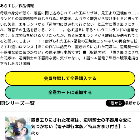
あらすじ／作品情報
母親の身分が低く、離宮に閉じ込められていた王妹リザは、兄王より辺境伯のエル
ランドとの政略結婚を命じられる。結婚後、ようやく離宮から抜け出せると思って
いた矢先、エルランドから「辺境地には連れて行けない」と王宮に置き去りにさ
れ、離宮での生活を続けることに……。必ず迎えに来るというエルランドの言葉を
信じ、５年間待ち続けるリザだったが、ある日エルランドから離縁状が送られてく
ると聞いてしまいーー！？虐げられた王妹×堅物の辺境騎士５年ぶりの再会から紡
ぐすれ違いロマンス【※この作品は話売り「置き去りにされた花嫁は、辺境騎士の
不器用な愛に気づかない」の電子単行本版です】■【収録内容】「置き去りにされ
た花嫁は、辺境騎士の不器用な愛に気づかない」１話～４話電子単行本版限定描き
下ろしおまけ漫画
会員登録して全巻購入する
全巻カートに追加する
同シリーズ一覧
1巻から
最新から
置き去りにされた花嫁は、辺境騎士の不器用な愛に
気づかない【電子単行本版／特典おまけ付き】１
ポイント
0