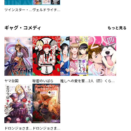
ツインスター・サイクロン・ランナウェイ
ヴェルドライチオシ聖典パック 『転スラ』ミニ画集付き シリウス人気作３選
ギャグ・コメディ
もっと見る
ヤマ台国
秘密のいばら
推しへの愛を誓いますか？～アラサー女子、推しは逃げぬが人生逃げる～
2人（匹）くらし。
ドロンジョさまは転生しても悪役令嬢のままだった
ドロンジョさまは転生しても悪役令嬢のままだった【分冊版】