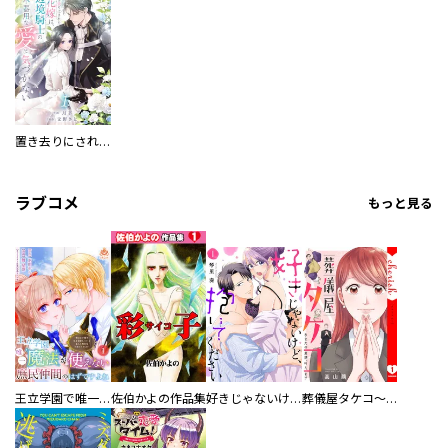
置き去りにされた花嫁は、辺境騎士の不器用な愛に気づかない
ラブコメ
もっと見る
王立学園で唯一魔法が使えない庶民仲間のはずですよね～実は王子様で私を溺愛しているなんて告白はやめてください～
佐伯かよの作品集
好きじゃないけど、抱いてください【電子単行本版／特典おまけ付き】
葬儀屋タケコ～あなたの最期、叶えます【電子単行本版】