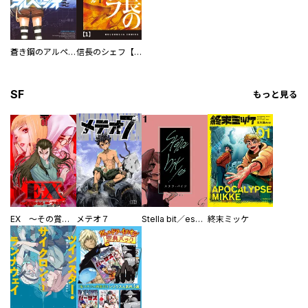
蒼き鋼のアルペジオ
信長のシェフ【単話版】
SF
もっと見る
EX ～その賞金稼ぎは、世界の出口を探す～【単行本版】
メテオ７
Stella bit／es【単話版】
終末ミッケ