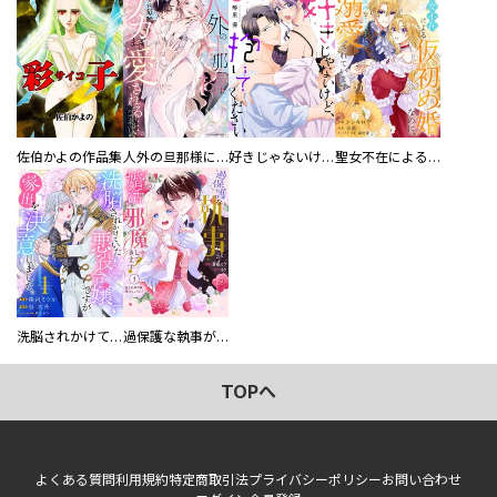
佐伯かよの作品集
人外の旦那様に娶られ毎晩ナカまで愛される…。アンソロジー
好きじゃないけど、抱いてください【電子単行本版／特典おまけ付き】
聖女不在による仮初め婚なのに、不器用な王太子に溺愛されています【電子単行本版／特典おまけ付き】
洗脳されかけていた悪役令嬢ですが家出を決意しました。【電子単行本版／特典おまけ付き】
過保護な執事が私の婚活を邪魔してきます！ 分冊版
TOPへ
よくある質問
利用規約
特定商取引法
プライバシーポリシー
お問い合わせ