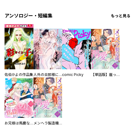
アンソロジー・短編集
もっと見る
佐伯かよの作品集
人外の旦那様に娶られ毎晩ナカまで愛される…。アンソロジー
comic Picky
【単話版】崖っぷち令嬢ですが、意地と策略で幸せになります！シリーズ
お兄様は馬鹿なんですか？～地味王女は婚約破棄に巻き込まれる～
メンヘラ製造機の公爵令息（過保護）が溺愛してきます