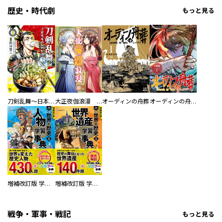
歴史・時代劇
もっと見る
刀剣乱舞～日本号つれづれ酒～
大正夜伽浪漫 －金曜日の花嫁—
オーディンの舟葬
オーディンの舟葬 分冊版
増補改訂版 学研まんが NEW世界の歴史 別巻 人物学習事典
増補改訂版 学研まんが NEW世界の歴史 別巻 世界遺産学習事典
戦争・軍事・戦記
もっと見る