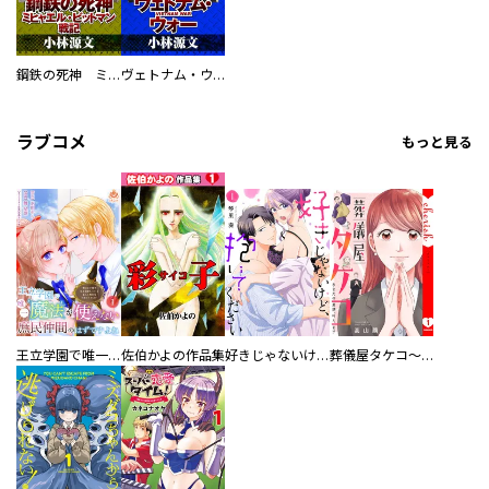
鋼鉄の死神 ミヒャエル・ビットマン戦記
ヴェトナム・ウォー VIETNAM WAR
ラブコメ
もっと見る
王立学園で唯一魔法が使えない庶民仲間のはずですよね～実は王子様で私を溺愛しているなんて告白はやめてください～
佐伯かよの作品集
好きじゃないけど、抱いてください【電子単行本版／特典おまけ付き】
葬儀屋タケコ～あなたの最期、叶えます【電子単行本版】