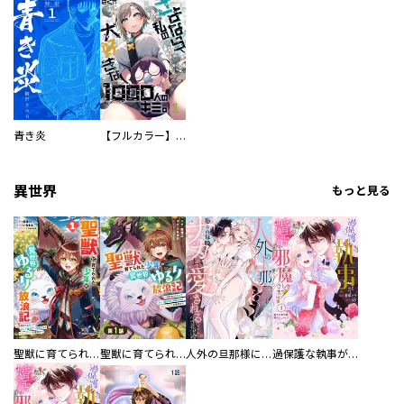
青き炎
【フルカラー】さよなら、私の大好きな１０００人のキミ。
異世界
もっと見る
聖獣に育てられた少年の異世界ゆるり放浪記～神様からもらったチート魔法で、仲間たちとスローライフを満喫中～
聖獣に育てられた少年の異世界ゆるり放浪記～神様からもらったチート魔法で、仲間たちとスローライフを満喫中～【分冊版】
人外の旦那様に娶られ毎晩ナカまで愛される…。アンソロジー
過保護な執事が私の婚活を邪魔してきます！ 分冊版