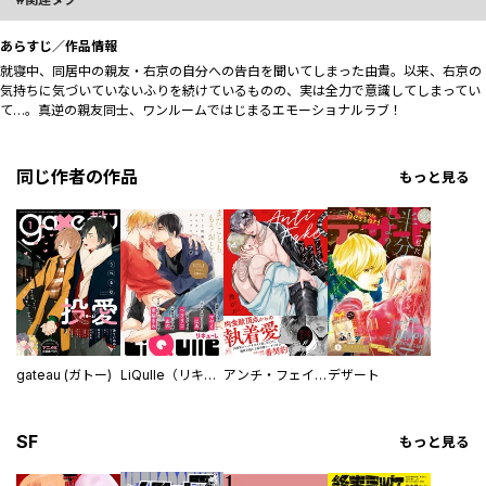
あらすじ／作品情報
就寝中、同居中の親友・右京の自分への告白を聞いてしまった由貴。以来、右京の
気持ちに気づいていないふりを続けているものの、実は全力で意識してしまってい
て…。真逆の親友同士、ワンルームではじまるエモーショナルラブ！
同じ作者の作品
もっと見る
gateau (ガトー)
LiQulle（リキューレ）
アンチ・フェイク・マリッジ
デザート
SF
もっと見る