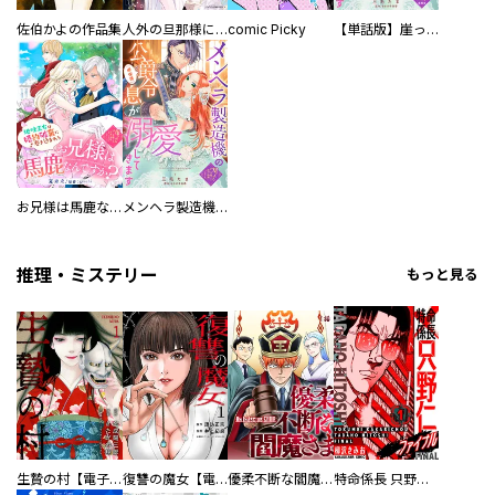
佐伯かよの作品集
人外の旦那様に娶られ毎晩ナカまで愛される…。アンソロジー
comic Picky
【単話版】崖っぷち令嬢ですが、意地と策略で幸せになります！シリーズ
お兄様は馬鹿なんですか？～地味王女は婚約破棄に巻き込まれる～
メンヘラ製造機の公爵令息（過保護）が溺愛してきます
推理・ミステリー
もっと見る
生贄の村【電子単行本版】
復讐の魔女【電子単行本版】
優柔不断な閻魔さま
特命係長 只野仁ファイナル 愛蔵版