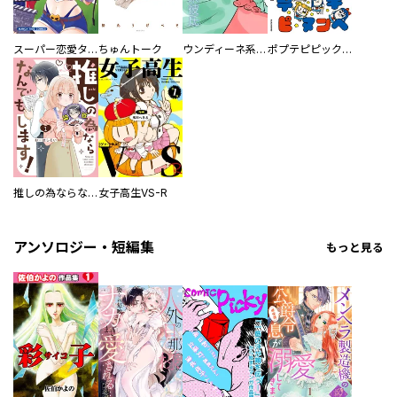
スーパー恋愛タイム！～現場でドＳな彼女は自宅でデレる～
ちゅんトーク
ウンディーネ系彼氏
ポプテピピック SEASON EIGHT
推しの為ならなんでもします！
女子高生VS-R
アンソロジー・短編集
もっと見る