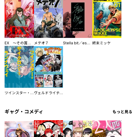
EX ～その賞金稼ぎは、世界の出口を探す～【単行本版】
メテオ７
Stella bit／es【単話版】
終末ミッケ
ツインスター・サイクロン・ランナウェイ
ヴェルドライチオシ聖典パック 『転スラ』ミニ画集付き シリウス人気作３選
ギャグ・コメディ
もっと見る