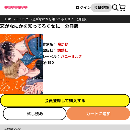
カート
検索
ログイン
会員登録
TOP
コミック
恋がなにかを知ってるくせに 分冊版
恋がなにかを知ってるくせに 分冊版
作家名：
幾がお
出版社：
講談社
レーベル：
ハニーミルク
ポイント
190
会員登録して購入する
試し読み
カートに追加
関連タグ