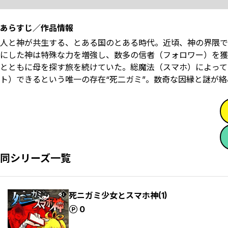
あらすじ／作品情報
人と神が共生する、とある国のとある時代。近頃、神の界隈で
にした神は特殊な力を増強し、数多の信者（フォロワー）を獲
とともに母を探す旅を続けていた。総魔法（スマホ）によって
ト）できるという唯一の存在“死二ガミ”。数奇な因縁と謎が
同シリーズ一覧
死ニガミ少女とスマホ神(1)
ポイント
0