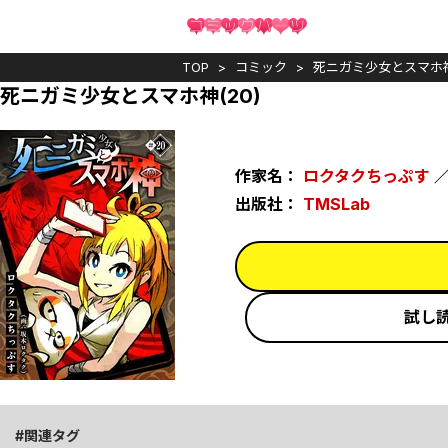
TOP
コミック
死ニガミ少女とスマホ
死ニガミ少女とスマホ神(20)
作家名：
ロクタクちっぷす
出版社：
TMSLab
試し
関連タグ