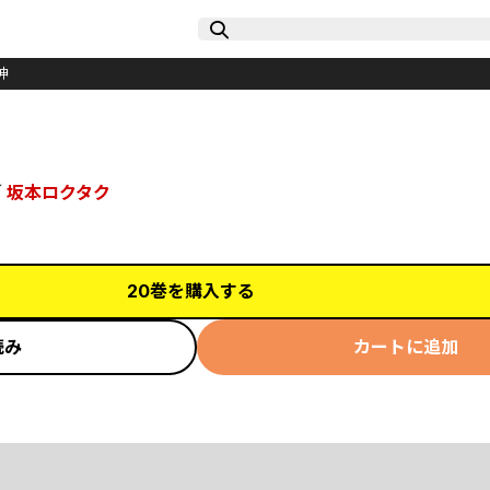
神
／
坂本ロクタク
20巻を購入する
読み
カートに追加