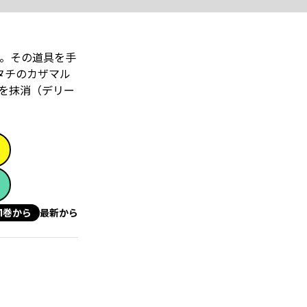
。その道具を手
タチのカザマル
を抹消（デリー
1巻から
最新から