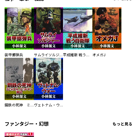
装甲擲弾兵
サムライソルジャー SAMURAI SOLDIER
平成維新 戦う自衛隊
オメガJ
鋼鉄の死神 ミヒャエル・ビットマン戦記
ヴェトナム・ウォー VIETNAM WAR
ファンタジー・幻想
もっと見る