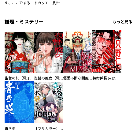
え、ここでするの？ アイドルのファンが知らない日常
ドカクエ 異世界ドカコッククエスト
推理・ミステリー
もっと見る
生贄の村【電子単行本版】
復讐の魔女【電子単行本版】
優柔不断な閻魔さま
特命係長 只野仁ファイナル 愛蔵版
青き炎
【フルカラー】さよなら、私の大好きな１０００人のキミ。