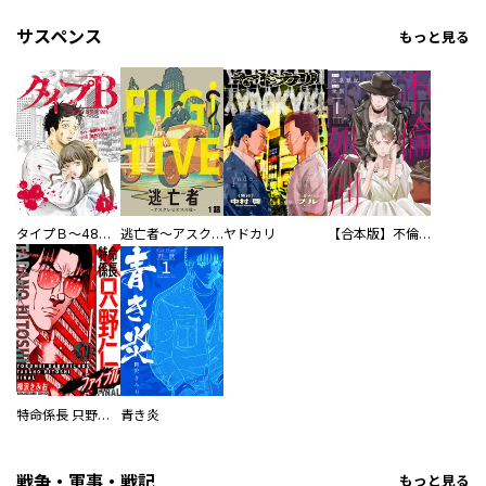
サスペンス
もっと見る
タイプＢ～48時間後、致死率100％～【単話】
逃亡者～アスクレピオスの杖～
ヤドカリ
【合本版】不倫処刑
特命係長 只野仁ファイナル 愛蔵版
青き炎
戦争・軍事・戦記
もっと見る