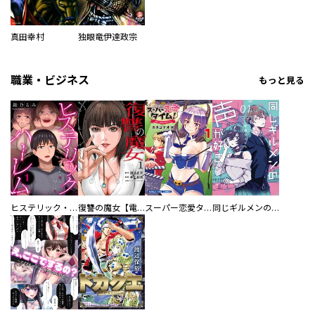
真田幸村
独眼竜伊達政宗
職業・ビジネス
もっと見る
ヒステリック・ハーレム～搾られる男と堕ちる女～【電子単行本版】
復讐の魔女【電子単行本版】
スーパー恋愛タイム！～現場でドＳな彼女は自宅でデレる～
同じギルメンの声が好き