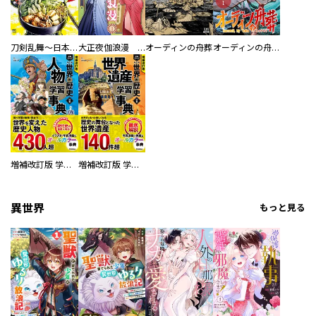
刀剣乱舞～日本号つれづれ酒～
大正夜伽浪漫 －金曜日の花嫁—
オーディンの舟葬
オーディンの舟葬 分冊版
増補改訂版 学研まんが NEW世界の歴史 別巻 人物学習事典
増補改訂版 学研まんが NEW世界の歴史 別巻 世界遺産学習事典
異世界
もっと見る