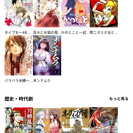
タイプＢ～48時間後、致死率100％～【単話】
百々とお狐の見習い巫女生活【単行本版】
かのとこと～武蔵花町怪話譚～ 【連載版】
死ニガミ少女とスマホ神
バラバラ夫婦～手足をなくした夫はまだ生きてる
オンナムラ
歴史・時代劇
もっと見る