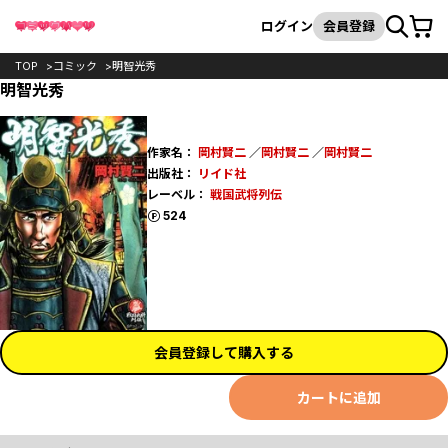
カート
検索
ログイン
会員登録
TOP
コミック
明智光秀
明智光秀
作家名：
岡村賢二
／
岡村賢二
／
岡村賢二
出版社：
リイド社
レーベル：
戦国武将列伝
ポイント
524
会員登録して購入する
カートに追加