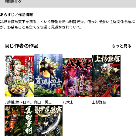
関連タグ
あらすじ／作品情報
乱世を鎮め天下を獲る、という野望を持つ明智光秀。信長と出会い主従関係を結ぶ
が、野望もろとも全てを信長に見透かされていて…
同じ作者の作品
もっと見る
刀剣乱舞～日本号つれづれ酒～
真田十勇士
八犬士
上杉謙信