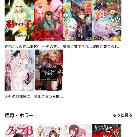
佐伯かよの作品集
EX ～その賞金稼ぎは、世界の出口を探す～【単行本版】
聖獣に育てられた少年の異世界ゆるり放浪記～神様からもらったチート魔法で、仲間たちとスローライフを満喫中～
聖獣に育てられた少年の異世界ゆるり放浪記～神様からもらったチート魔法で、仲間たちとスローライフを満喫中～【分冊版】
人外の旦那様に娶られ毎晩ナカまで愛される…。アンソロジー
オルクセン王国史
怪奇・ホラー
もっと見る