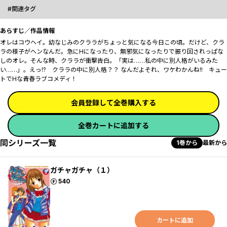
関連タグ
あらすじ／作品情報
オレはコウヘイ。幼なじみのクララがちょっと気になる今日この頃。だけど、クラ
ラの様子がヘンなんだ。急にHになったり、無邪気になったりで振り回されっぱな
しのオレ。そんな時、クララが衝撃告白。「実は……私の中に別人格がいるみた
い……」。え――っ!? クララの中に別人格？？ なんだよそれ、ワケわかんね――!! キュー
トでHな青春ラブコメディ！
会員登録して全巻購入する
全巻カートに追加する
同シリーズ一覧
1巻から
最新から
ガチャガチャ（１）
ポイント
540
カートに追加