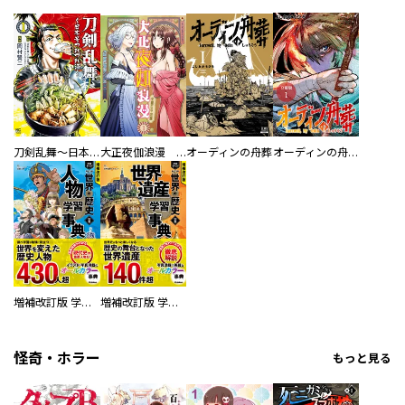
刀剣乱舞～日本号つれづれ酒～
大正夜伽浪漫 －金曜日の花嫁—
オーディンの舟葬
オーディンの舟葬 分冊版
増補改訂版 学研まんが NEW世界の歴史 別巻 人物学習事典
増補改訂版 学研まんが NEW世界の歴史 別巻 世界遺産学習事典
怪奇・ホラー
もっと見る