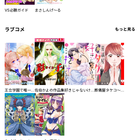
VS必勝ガイド
まさしんげ～る
ラブコメ
もっと見る
王立学園で唯一魔法が使えない庶民仲間のはずですよね～実は王子様で私を溺愛しているなんて告白はやめてください～
佐伯かよの作品集
好きじゃないけど、抱いてください【電子単行本版／特典おまけ付き】
葬儀屋タケコ～あなたの最期、叶えます【電子単行本版】