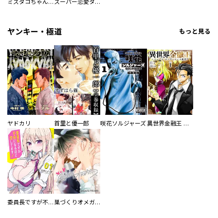
ミズダコちゃんからは逃げられない！
スーパー恋愛タイム！～現場でドＳな彼女は自宅でデレる～
ヤンキー・極道
もっと見る
ヤドカリ
首里と優一郎
咲花ソルジャーズ
異世界金融王 ～クローネ・ゴルディオンの覇道～
委員長ですが不良になるほど恋してます！
巣づくりオメガバース