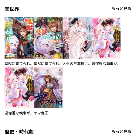
異世界
もっと見る
聖獣に育てられた少年の異世界ゆるり放浪記～神様からもらったチート魔法で、仲間たちとスローライフを満喫中～
聖獣に育てられた少年の異世界ゆるり放浪記～神様からもらったチート魔法で、仲間たちとスローライフを満喫中～【分冊版】
人外の旦那様に娶られ毎晩ナカまで愛される…。アンソロジー
過保護な執事が私の婚活を邪魔してきます！ 分冊版
過保護な執事が私の婚活を邪魔してきます！
ヤマ台国
歴史・時代劇
もっと見る