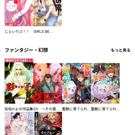
じぇいりぶ！！
GIRLS BE…
ファンタジー・幻想
もっと見る
佐伯かよの作品集
EX ～その賞金稼ぎは、世界の出口を探す～【単行本版】
聖獣に育てられた少年の異世界ゆるり放浪記～神様からもらったチート魔法で、仲間たちとスローライフを満喫中～
聖獣に育てられた少年の異世界ゆるり放浪記～神様からもらったチート魔法で、仲間たちとスローライフを満喫中～【分冊版】