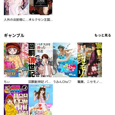
人外の旦那様に娶られ毎晩ナカまで愛される…。アンソロジー
オルクセン王国史
ギャンブル
もっと見る
ちぃ
回胴創世記 パチスロを創った男達
うみんChu♡
職業、ニセモノ～あなたに偽は見抜けない【電子単行本版】