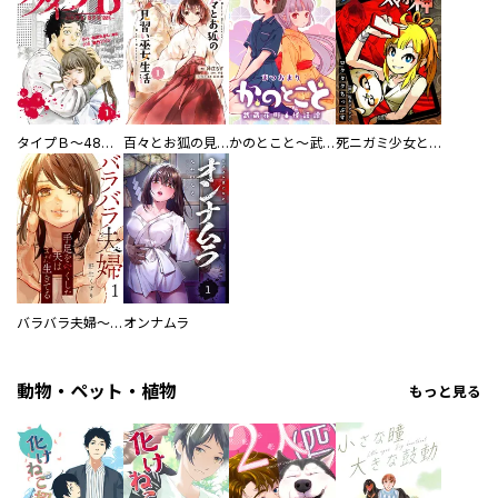
タイプＢ～48時間後、致死率100％～【単話】
百々とお狐の見習い巫女生活【単行本版】
かのとこと～武蔵花町怪話譚～ 【連載版】
死ニガミ少女とスマホ神
バラバラ夫婦～手足をなくした夫はまだ生きてる
オンナムラ
動物・ペット・植物
もっと見る