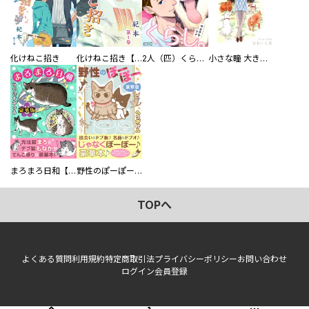
化けねこ招き
化けねこ招き【描きおろし付合冊版】
2人（匹）くらし。
小さな瞳 大きな鼓動
まろまろ日和【豪華版】
野性のぽーぽー【豪華版】
TOPへ
よくある質問
利用規約
特定商取引法
プライバシーポリシー
お問い合わせ
ログイン
会員登録