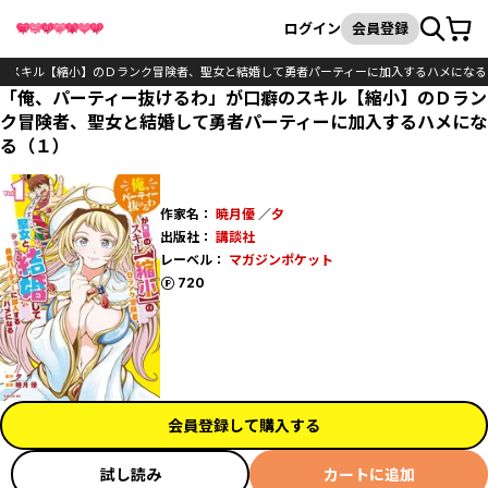
カート
検索
ログイン
会員登録
のスキル【縮小】のＤランク冒険者、聖女と結婚して勇者パーティーに加入するハメになる
「俺、パーティー抜けるわ」が口癖のスキル【縮小】のＤラン
ク冒険者、聖女と結婚して勇者パーティーに加入するハメにな
る（１）
作家名：
暁月優
／
夕
出版社：
講談社
レーベル：
マガジンポケット
ポイント
720
会員登録して購入する
試し読み
カートに追加