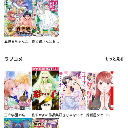
異世界ちゃんこ～横綱目前に召喚されたんだが～ 【連載版】
僕と嫁さんとお酒の関係
ラブコメ
もっと見る
王立学園で唯一魔法が使えない庶民仲間のはずですよね～実は王子様で私を溺愛しているなんて告白はやめてください～
佐伯かよの作品集
好きじゃないけど、抱いてください【電子単行本版／特典おまけ付き】
葬儀屋タケコ～あなたの最期、叶えます【電子単行本版】