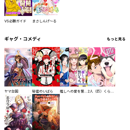
VS必勝ガイド
まさしんげ～る
ギャグ・コメディ
もっと見る
ヤマ台国
秘密のいばら
推しへの愛を誓いますか？～アラサー女子、推しは逃げぬが人生逃げる～
2人（匹）くらし。