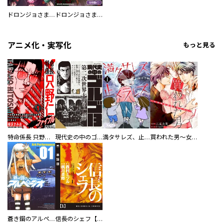
ドロンジョさまは転生しても悪役令嬢のままだった
ドロンジョさまは転生しても悪役令嬢のままだった【分冊版】
アニメ化・実写化
もっと見る
特命係長 只野仁ファイナル 愛蔵版
現代史の中のゴルゴ13
満タサレズ、止メラレズ
買われた男～女性限定快感セラピスト～【描き下ろしおまけ付き特装版】
蒼き鋼のアルペジオ
信長のシェフ【単話版】