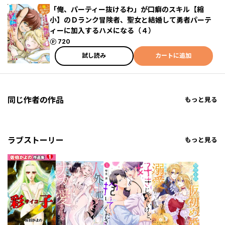
「俺、パーティー抜けるわ」が口癖のスキル【縮
小】のＤランク冒険者、聖女と結婚して勇者パーテ
ィーに加入するハメになる（４）
ポイント
720
試し読み
カートに追加
同じ作者の作品
もっと見る
ラブストーリー
もっと見る