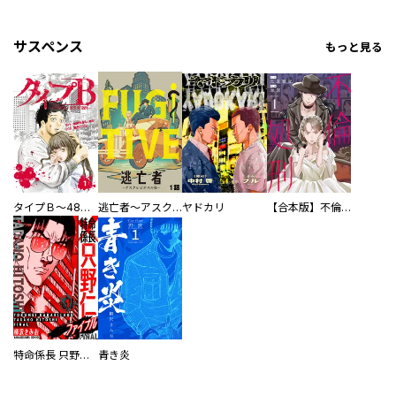
サスペンス
もっと見る
タイプＢ～48時間後、致死率100％～【単話】
逃亡者～アスクレピオスの杖～
ヤドカリ
【合本版】不倫処刑
特命係長 只野仁ファイナル 愛蔵版
青き炎