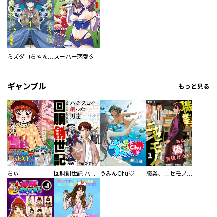
ミズダコちゃんからは逃げられない！
スーパー恋愛タイム！～現場でドＳな彼女は自宅でデレる～
ギャンブル
もっと見る
ちぃ
回胴創世記 パチスロを創った男達
うみんChu♡
職業、ニセモノ～あなたに偽は見抜けない【電子単行本版】