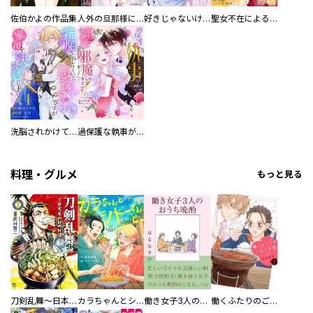
佐伯かよの作品集
人外の旦那様に娶られ毎晩ナカまで愛される…。アンソロジー
好きじゃないけど、抱いてください【電子単行本版／特典おまけ付き】
聖女不在による仮初め婚なのに、不器用な王太子に溺愛されています【電子単行本版／特典おまけ付き】
洗脳されかけていた悪役令嬢ですが家出を決意しました。【電子単行本版／特典おまけ付き】
過保護な執事が私の婚活を邪魔してきます！ 分冊版
料理・グルメ
もっと見る
刀剣乱舞～日本号つれづれ酒～
カラちゃんとシトーさんと、 【分冊版】
働き女子3人のおうち晩酌
働くふたりのごほうび飯