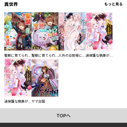
異世界
もっと見る
聖獣に育てられた少年の異世界ゆるり放浪記～神様からもらったチート魔法で、仲間たちとスローライフを満喫中～
聖獣に育てられた少年の異世界ゆるり放浪記～神様からもらったチート魔法で、仲間たちとスローライフを満喫中～【分冊版】
人外の旦那様に娶られ毎晩ナカまで愛される…。アンソロジー
過保護な執事が私の婚活を邪魔してきます！ 分冊版
過保護な執事が私の婚活を邪魔してきます！
ヤマ台国
TOPへ