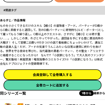
関連タグ
あらすじ／作品情報
ものを小さくできるだけのスキル【縮小】の冒険者・アード。パーティーがD級か
らC級に昇級すると退団して、別のD級パーティーに荷物持ち(ルビ：ポーター)とし
て雇ってもらう繰り返し。C級以上のクエストは、さすがに【縮小】には荷が重
い……。しかしこの男、わざとやってやがった。退団金を手にする度に酒池肉林の
大騒ぎ！ そして翌朝二日酔い!!行きつけの店で看板娘にちょっかいかけて、適当三
昧の道楽人生！だが、アードの気楽でうんこみたいな日常は唐突に終わりを告げ
る。世界を守る使命を帯びた、当代最強の勇者パーティー、その聖女・アリステラ
と結婚することになったから!! なんで!?「小説家になろう」で大人気のファンタジ
ー、驚天動地！疾風怒濤！唯我独尊のコミカライズ!!※「小説家になろう」は株式
会社ヒナプロジェクトの登録商標です。
会員登録して全巻購入する
全巻カートに追加する
同シリーズ一覧
1巻から
最新から